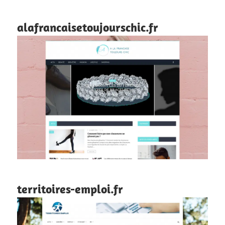
alafrancaisetoujourschic.fr
territoires-emploi.fr