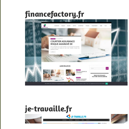
financefactory.fr
je-travaille.fr