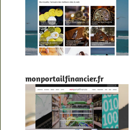
monportailfinancier.fr