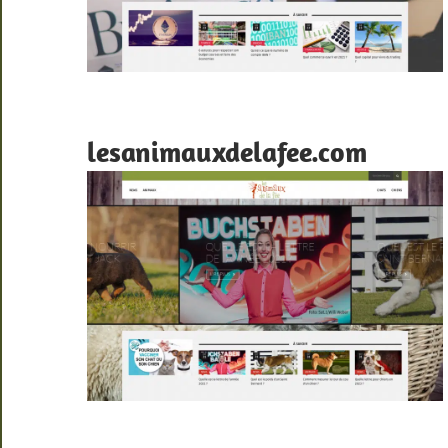
lesanimauxdelafee.com